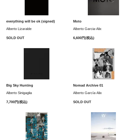
everything will be ok (signed)
Moto
Alberto Lizaralde
Alberto Garcia-Alix
SOLD OUT
6,600円(税込)
Big Sky Hunting
Nomad Archive 01
Alberto Sinigaglia
Alberto García-Alix
7,700円(税込)
SOLD OUT