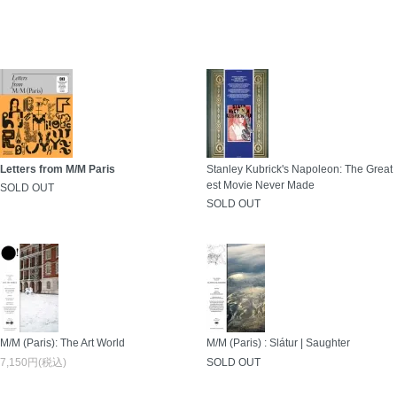
Letters from M/M Paris
Stanley Kubrick's Napoleon: The Great
est Movie Never Made
SOLD OUT
SOLD OUT
M/M (Paris): The Art World
M/M (Paris) : Slátur | Saughter
7,150円(税込)
SOLD OUT