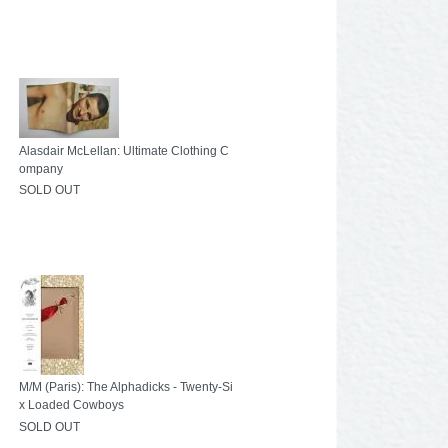
Alasdair McLellan: Ultimate Clothing C
ompany
SOLD OUT
M/M (Paris): The Alphadicks - Twenty-Si
x Loaded Cowboys
SOLD OUT