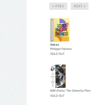
« PREV
NEXT »
Voices
Philippe Parreno
SOLD OUT
M/M (Paris): The Givenchy Files
SOLD OUT