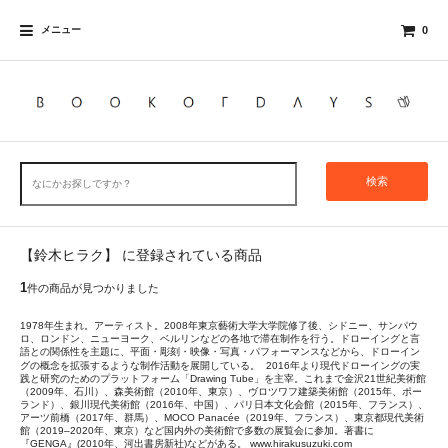
メニュー
0
検索
【鈴木ヒラク】 に登録されている商品
1
件の商品が見つかりました
1978年生まれ。アーティスト。2008年東京藝術大学大学院修了後、シドニー、サンパウ
ロ、ロンドン、ニューヨーク、ベルリンなどの各地で滞在制作を行う。ドローイングと言
語との関係性を主題に、平面・彫刻・映像・写真・パフォーマンスなどから、ドローイン
グの概念を拡張するような制作活動を展開している。 2016年より現代ドローイングの実
践と研究のためのプラットフォーム「Drawing Tube」を主宰。これまで金沢21世紀美術館
（2009年、石川）、森美術館（2010年、東京）、ヴロツワフ建築美術館（2015年、ポー
ランド）、銀川現代美術館（2016年、中国）、パリ日本文化会館（2015年、フランス）、
アーツ前橋（2017年、群馬）、MOCO Panacée（2019年、フランス）、東京都現代美術
館（2019–2020年、東京）など国内外の美術館で多数の展覧会に参加。著書に
『GENGA』(2010年、河出書房新社)などがある。 www.hirakusuzuki.com