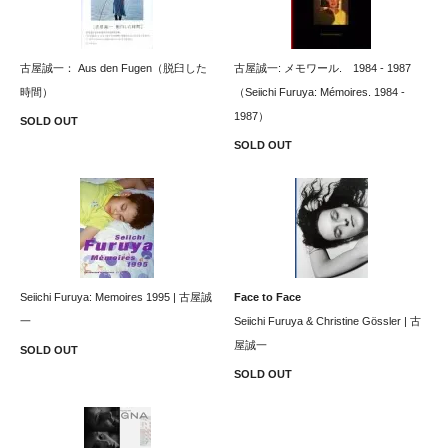
古屋誠一： Aus den Fugen（脱臼した
古屋誠一: メモワール. 1984 - 1987
時間）
（Seiichi Furuya: Mémoires. 1984 -
1987）
SOLD OUT
SOLD OUT
Seiichi Furuya: Memoires 1995 | 古屋誠
Face to Face
一
Seiichi Furuya & Christine Gössler | 古
屋誠一
SOLD OUT
SOLD OUT