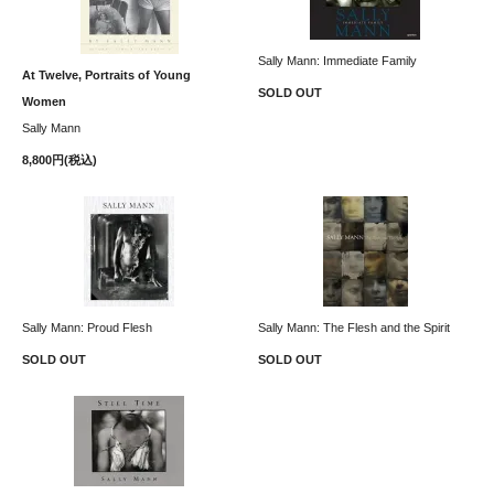
Sally Mann: Immediate Family
At Twelve, Portraits of Young
SOLD OUT
Women
Sally Mann
8,800円(税込)
Sally Mann: Proud Flesh
Sally Mann: The Flesh and the Spirit
SOLD OUT
SOLD OUT