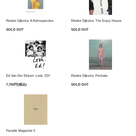
Rineke Dijkstra: A Retrospective
Rineke Dijkstra: The Krazy House
SOLD OUT
SOLD OUT
Ed Van Der Elsken: Look. ED!
Rineke Dijkstra: Portraits
7,700円(税込)
SOLD OUT
Paradis Magazine 5