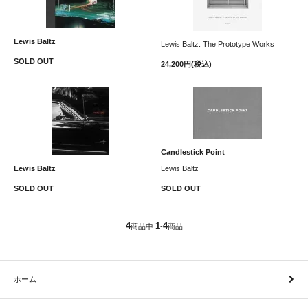
Lewis Baltz
Lewis Baltz: The Prototype Works
SOLD OUT
24,200円(税込)
Candlestick Point
Lewis Baltz
Lewis Baltz
SOLD OUT
SOLD OUT
4
1
4
商品中
-
商品
ホーム