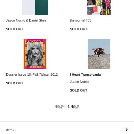
Jason Nocito & Daniel Shea
the journal #33
SOLD OUT
SOLD OUT
Dossier Issue 10: Fall / Winter 2012
I Heart Transylvania
Jason Nocito
SOLD OUT
SOLD OUT
4
1
4
商品中
-
商品
ホーム