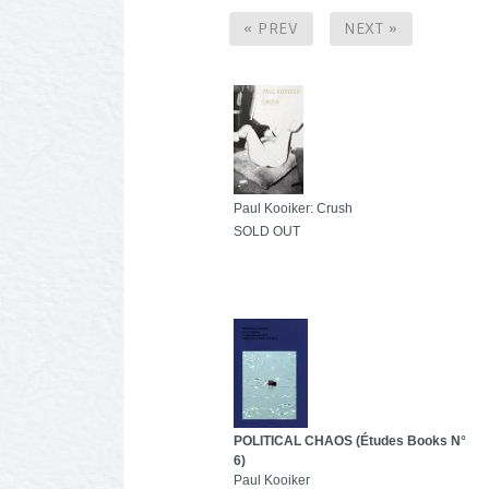
« PREV
NEXT »
Paul Kooiker: Crush
SOLD OUT
POLITICAL CHAOS (Études Books N°
6)
Paul Kooiker