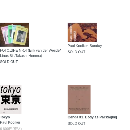
Paul Kooiker: Sunday
FOTO.ZINE NR.4 (Erik van der Weijde/
SOLD OUT
Linus Bill/Takashi Homma)
SOLD OUT
Tokyo
Genda #1. Body as Packaging
Paul Kooiker
SOLD OUT
6,600円(税込)