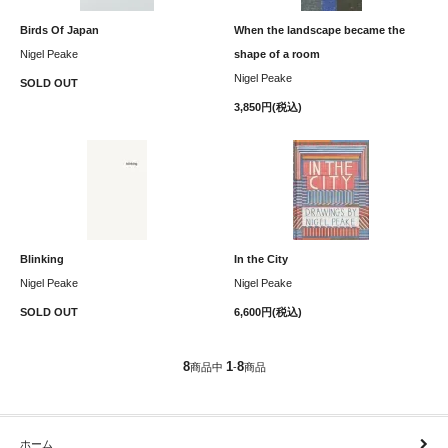
Birds Of Japan
When the landscape became the
Nigel Peake
shape of a room
Nigel Peake
SOLD OUT
3,850円(税込)
Blinking
In the City
Nigel Peake
Nigel Peake
SOLD OUT
6,600円(税込)
8
1
8
商品中
-
商品
ホーム