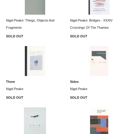
Nigel Peake: Things, Objects And
Nigel Peake: Bridges - XXXIV
Fragments
Crossings Of The Thames
SOLD OUT
SOLD OUT
There
Sides
Nigel Peake
Nigel Peake
SOLD OUT
SOLD OUT