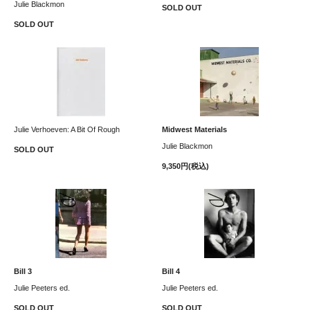
Julie Blackmon
SOLD OUT
SOLD OUT
Julie Verhoeven: A Bit Of Rough
Midwest Materials
Julie Blackmon
SOLD OUT
9,350円(税込)
Bill 3
Bill 4
Julie Peeters ed.
Julie Peeters ed.
SOLD OUT
SOLD OUT