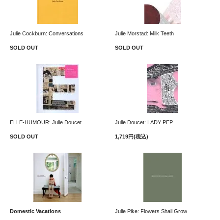
Julie Cockburn: Conversations
Julie Morstad: Milk Teeth
SOLD OUT
SOLD OUT
ELLE-HUMOUR: Julie Doucet
Julie Doucet: LADY PEP
SOLD OUT
1,719円(税込)
Domestic Vacations
Julie Pike: Flowers Shall Grow