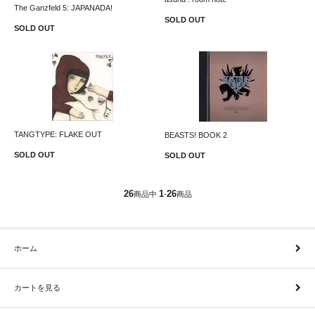
The Ganzfeld 5: JAPANADA!
SOLD OUT
SOLD OUT
TANGTYPE: FLAKE OUT
BEASTS! BOOK 2
SOLD OUT
SOLD OUT
26
1
26
商品中
-
商品
ホーム
カートを見る