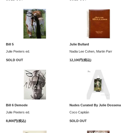
Bill 5
Julie Bullard
Julie Peeters ed.
Nadia Lee Cohen, Martin Parr
SOLD OUT
12,100円(税込)
Bill 6 Demode
Nudes Curated By Julie Dossena
Julie Peeters ed.
Coco Capitán
8,800円(税込)
SOLD OUT