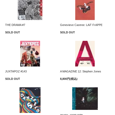
THE DRAMA #7
Genevieve Castree: LAiT FrAPPE
SOLD OUT
SOLD OUT
JUXTAPOZ #143
A MAGAZINE 12: Stephen Jones
SOLD OUT
8,800円(税込)
asuna : room note