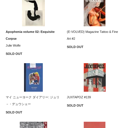
Apophenia volume 02: Exquisite
{E-VOLVED} Magazine Tattoo & Fine
Corpse
Art #2
Julie Wolfe
SOLD OUT
SOLD OUT
マイ ニューヨーク ダイアリー: ジュリ
JUXTAPOZ #139
－・デュウシェー
SOLD OUT
SOLD OUT