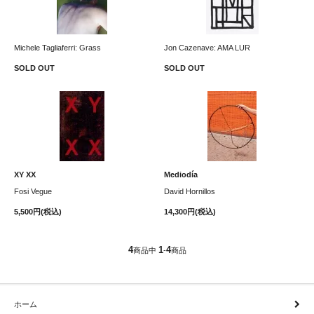
Michele Tagliaferri: Grass
Jon Cazenave: AMA LUR
SOLD OUT
SOLD OUT
XY XX
Mediodía
Fosi Vegue
David Hornillos
5,500円(税込)
14,300円(税込)
4
1
4
商品中
-
商品
ホーム