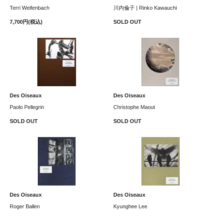
Terri Weifenbach
川内倫子 | Rinko Kawauchi
7,700円(税込)
SOLD OUT
Des Oiseaux
Des Oiseaux
Paolo Pellegrin
Christophe Maout
SOLD OUT
SOLD OUT
Des Oiseaux
Des Oiseaux
Roger Ballen
Kyunghee Lee