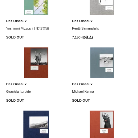
Des Oiseaux
Des Oiseaux
Yoshinori Mizutani | 水谷吉法
Pentti Sammallahti
SOLD OUT
7,150円(税込)
Des Oiseaux
Des Oiseaux
Graciela Iturbide
Michael Kenna
SOLD OUT
SOLD OUT