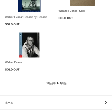
William E Jones: Killed
Walker Evans: Decade by Decade
SOLD OUT
SOLD OUT
Walker Evans
SOLD OUT
3
1
3
商品中
-
商品
ホーム