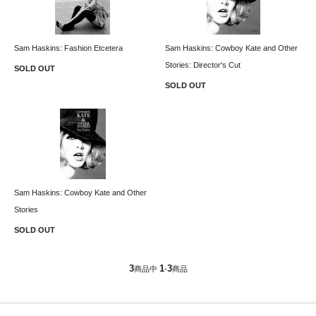
Sam Haskins: Fashion Etcetera
Sam Haskins: Cowboy Kate and Other
Stories: Director's Cut
SOLD OUT
SOLD OUT
Sam Haskins: Cowboy Kate and Other
Stories
SOLD OUT
3
1
3
商品中
-
商品