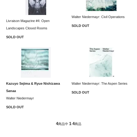
Walter Niedermayr: Civil Operations
Livraison Magazine #4: Open
SOLD OUT
Landscapes Closed Rooms
SOLD OUT
Kazuyo Sejima & Ryue Nishizawa
Walter Niedermayr: The Aspen Series
Sanaa
SOLD OUT
Walter Niedermayr
SOLD OUT
4
1
4
商品中
-
商品