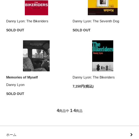
Danny Lyon: The Bikeriders
Danny Lyon: The Seventh Dog
SOLD OUT
SOLD OUT
Memories of Myself
Danny Lyon: The Bikeriders
Danny Lyon
7,150円(税込)
SOLD OUT
4
1
4
商品中
-
商品
ホーム