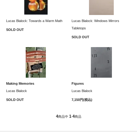
Lucas Blalock: Towards a Warm Math
Lucas Blalock: Windows Mirrors
Tabletops
SOLD OUT
SOLD OUT
Making Memories
Figures
Lucas Blalock
Lucas Blalock
SOLD OUT
7,150円(税込)
4
1
4
商品中
-
商品